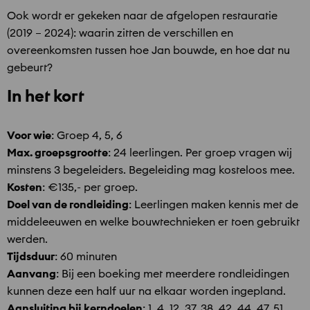
Ook wordt er gekeken naar de afgelopen restauratie
(2019 – 2024): waarin zitten de verschillen en
overeenkomsten tussen hoe Jan bouwde, en hoe dat nu
gebeurt?
In het kort
Voor wie
: Groep 4, 5, 6
Max. groepsgrootte
: 24 leerlingen. Per groep vragen wij
minstens 3 begeleiders. Begeleiding mag kosteloos mee.
Kosten
: €135,- per groep.
Doel van de rondleiding
: Leerlingen maken kennis met de
middeleeuwen en welke bouwtechnieken er toen gebruikt
werden.
Tijdsduur
: 60 minuten
Aanvang
: Bij een boeking met meerdere rondleidingen
kunnen deze een half uur na elkaar worden ingepland.
Aansluiting bij kerndoelen
: 1, 4, 12, 37, 38, 42, 44, 47, 51,