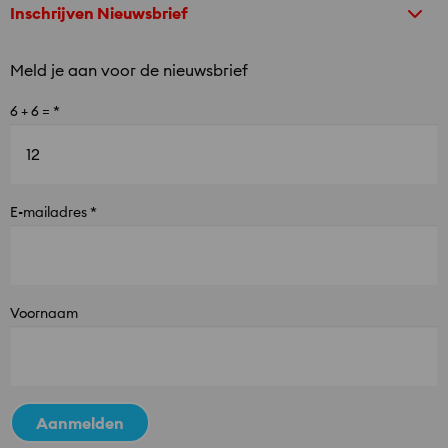
Inschrijven Nieuwsbrief
a
n
c
s
Meld je aan voor de nieuwsbrief
e
t
b
a
*
6 + 6 =
o
g
o
r
k
a
m
*
E-mailadres
Voornaam