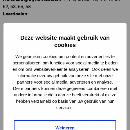
52, 53, 56, 58
Leerdoelen
:
De leerlingen krijgen historisch besef en weten de
Domtoren te plaatsen in de geschiedenis van Utrecht
Deze website maakt gebruik van
en van de Middeleeuwen.
cookies
De leerlingen leren over het bouwen (en
bouwtechnieken) van vroeger en nu, door te
We gebruiken cookies om content en advertenties te
vergelijken hoe er in de Middeleeuwen gebouwd werd
personaliseren, om functies voor social media te bieden
en er tegenwoordig wordt gerestaureerd.
en om ons websiteverkeer te analyseren. Ook delen we
informatie over uw gebruik van onze site met onze
De leerlingen leren over de oorspronkelijke functie van
partners voor social media, adverteren en analyse.
de Domtoren en wat de toren nu voor de stad betekent.
Deze partners kunnen deze gegevens combineren met
Leerlingen leren over de Middeleeuwse samenleving
andere informatie die u aan ze heeft verstrekt of die ze
en leren de bouwkunst van die tijd op waarde te
hebben verzameld op basis van uw gebruik van hun
schatten.
services.
De leerlingen maken kennis met erfgoed waarbij de
(fysieke) beleving van het bezoeken van een
monument een grote rol speelt.
Weigeren