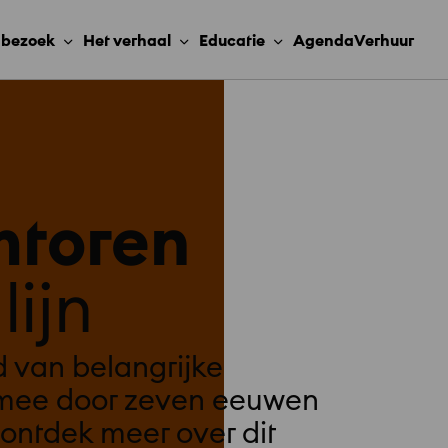
e bezoek
Het verhaal
Educatie
Agenda
Verhuur
mtoren
lijn
 van belangrijke
 mee door zeven eeuwen
ontdek meer over dit