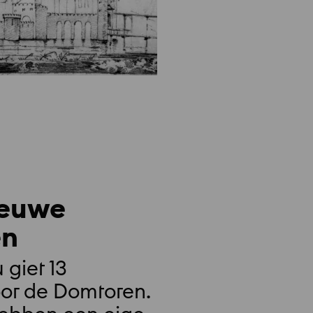
ieuwe
en
giet 13
oor de Domtoren.