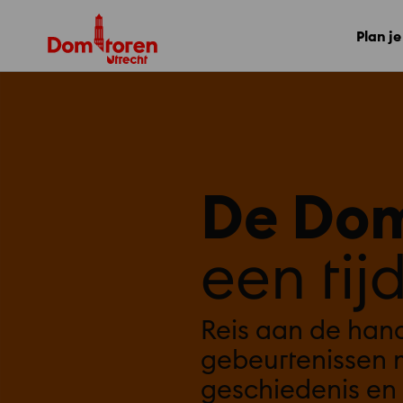
Plan j
De Do
een tijd
Reis aan de hand
gebeurtenissen
geschiedenis en 