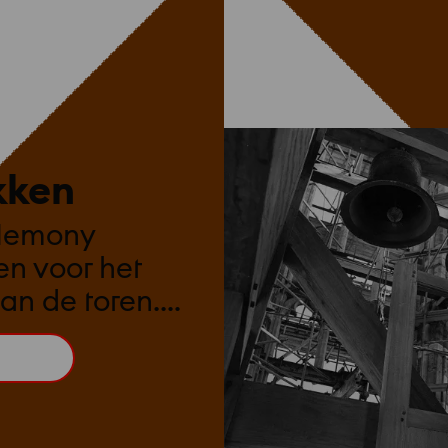
kken
Hemony
en voor het
van de toren.
t was 13.545