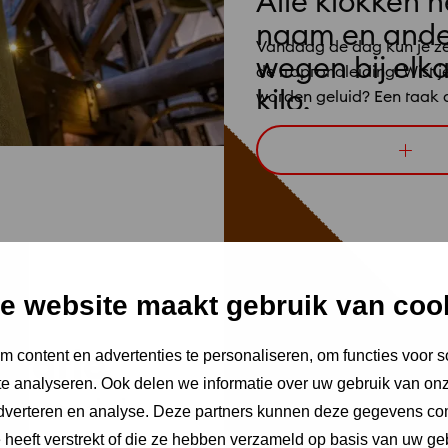
Alle klokken 
naam en ande
Vandaag de dag kun je ze
wegen bij elk
de traprondleiding! Wist j
kilo.
worden geluid? Een taak d
gerust hart kunnen overla
Klokkenluiders Gilde (UKG
For
artic
informatie over het UKG.
Dert
nieu
luid
e website maakt gebruik van coo
uratie
 content en advertenties te personaliseren, om functies voor s
e analyseren. Ook delen we informatie over uw gebruik van onz
525 vond de
adverteren en analyse. Deze partners kunnen deze gegevens c
ie van de
e heeft verstrekt of die ze hebben verzameld op basis van uw ge