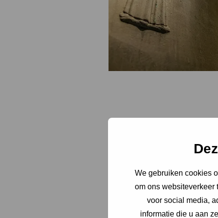
Dez
1519-1525
Eerste resta
We gebruiken cookies om
om ons websiteverkeer t
Tussen 1519 en 1
voor social media, 
eerste restaurat
informatie die u aan z