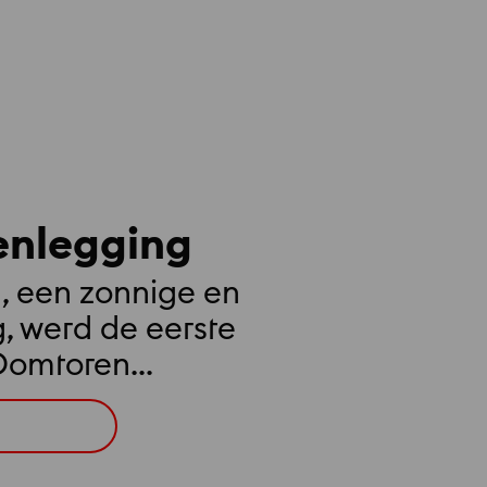
eenlegging
1, een zonnige en
g, werd de eerste
 Domtoren
recht liep uit
ndere moment mee
le:
te
nlegging