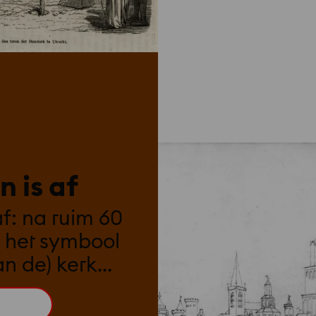
 is af
f: na ruim 60
s het symbool
n de) kerk
ogste toren
den!