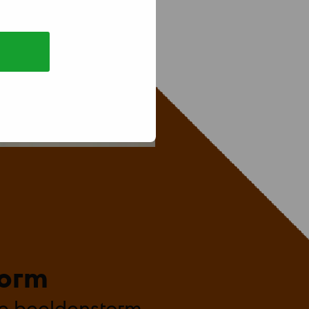
torm
de beeldenstorm.