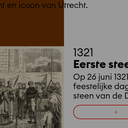
 en icoon van Utrecht.
1321
Eerste st
Op 26 juni 132
feestelijke da
steen van de
gelegd. Heel Ut
For
om dit bijzo
artic
Eers
te maken.
stee