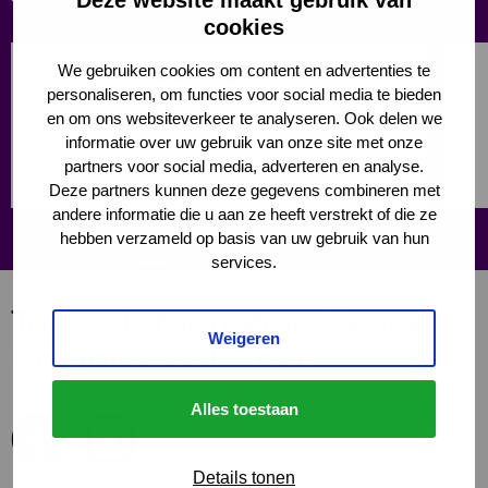
Deze website maakt gebruik van
cookies
Read
Read
Dom Tower
We gebruiken cookies om content en advertenties te
more
more
personaliseren, om functies voor social media te bieden
about
abou
The icon of Utrecht
en om ons websiteverkeer te analyseren. Ook delen we
Dom
DOMu
informatie over uw gebruik van onze site met onze
Tower
More info
partners voor social media, adverteren en analyse.
Deze partners kunnen deze gegevens combineren met
andere informatie die u aan ze heeft verstrekt of die ze
hebben verzameld op basis van uw gebruik van hun
services.
Tourist Information Centre
Weigeren
Domplein 9, Utrecht
Alles toestaan
V
V
i
i
s
s
Details tonen